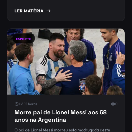
fisioterapêuticas e dos advogados, as demais visitas
estão suspensas pelo prazo de 30 dias", disse o ministro
LER MATÉRIA
na decisão deste sábado.
ESPORTE
Há 15 horas
0
Morre pai de Lionel Messi aos 68
anos na Argentina
O pai de Lionel Messi morreu esta madrugada deste