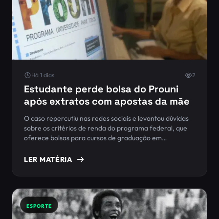
Há 1 dias
2
Estudante perde bolsa do Prouni
após extratos com apostas da mãe
O caso repercutiu nas redes sociais e levantou dúvidas
sobre os critérios de renda do programa federal, que
oferece bolsas para cursos de graduação em
instituições privadas. Eduardo afirma que os valores nos
extratos da mãe eram depósitos e saques em sites de
LER MATÉRIA
bets, não renda familiar.
ESPORTE