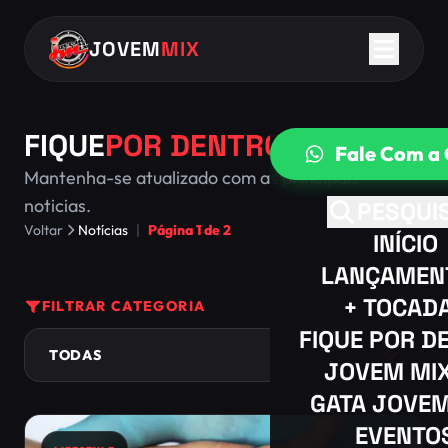
JOVEM
MIX
FIQUE
POR DENTRO
Fale Com a 
Mantenha-se atualizado com as principais
noticias.
PESQUI
Voltar
Notícias
|
Página 1 de 2
INÍCIO
LANÇAMEN
+ TOCAD
FILTRAR CATEGORIA
FIQUE POR D
JOVEM MIX
GATA JOVEM
EVENTO