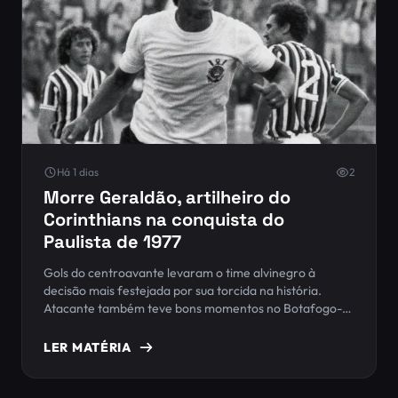
Há 1 dias
2
Morre Geraldão, artilheiro do
Corinthians na conquista do
Paulista de 1977
Gols do centroavante levaram o time alvinegro à
decisão mais festejada por sua torcida na história.
Atacante também teve bons momentos no Botafogo-
SP e no Internacional, mas é lembrado mesmo em
preto e branco
LER MATÉRIA