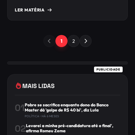
LER MATÉRIA
1
2
PUBLICIDADE
MAIS LIDAS
01
Pobre se sacrifica enquanto dono do Banco
Master dá 'golpe de R$ 40 bi', diz Lula
POLÍTICA • HÁ 6 MESES
02
Levarei a minha pré-candidatura até o final',
afirma Romeu Zema