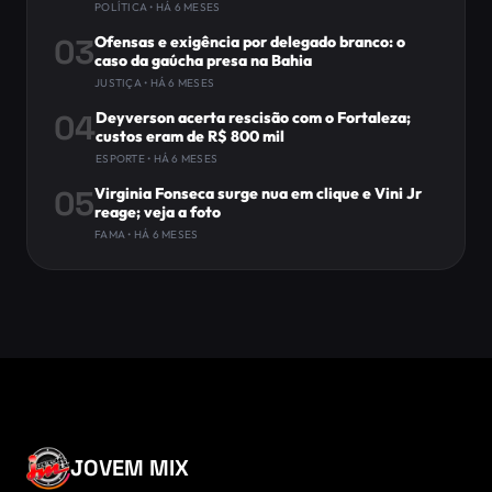
POLÍTICA • HÁ 6 MESES
03
Ofensas e exigência por delegado branco: o
caso da gaúcha presa na Bahia
JUSTIÇA • HÁ 6 MESES
04
Deyverson acerta rescisão com o Fortaleza;
custos eram de R$ 800 mil
ESPORTE • HÁ 6 MESES
05
Virginia Fonseca surge nua em clique e Vini Jr
reage; veja a foto
FAMA • HÁ 6 MESES
JOVEM MIX