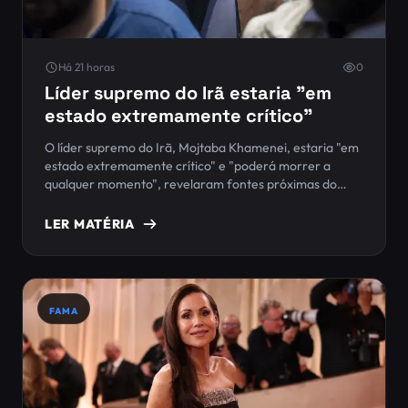
Há 21 horas
0
Líder supremo do Irã estaria "em
estado extremamente crítico"
O líder supremo do Irã, Mojtaba Khamenei, estaria "em
estado extremamente crítico" e "poderá morrer a
qualquer momento", revelaram fontes próximas do
governo iraniano. Khamenei foi nomeado líder
supremo em março e, desde então, nunca apareceu em
LER MATÉRIA
público.
FAMA