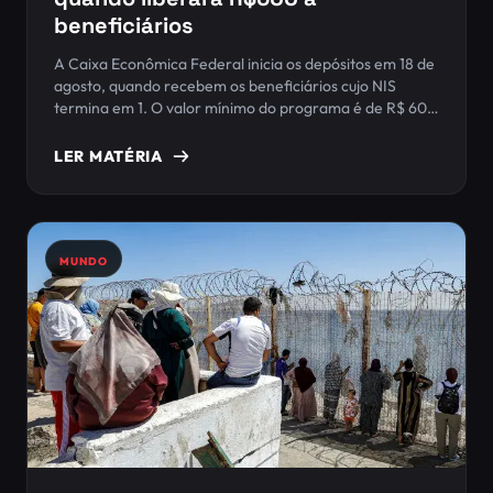
beneficiários
A Caixa Econômica Federal inicia os depósitos em 18 de
agosto, quando recebem os beneficiários cujo NIS
termina em 1. O valor mínimo do programa é de R$ 600
por família, mas o pagamento pode ser maior devido
aos adicionais previstos para diferentes situações
LER MATÉRIA
familiares.
MUNDO