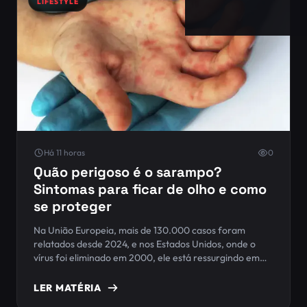
LIFESTYLE
Há 11 horas
0
Quão perigoso é o sarampo?
Sintomas para ficar de olho e como
se proteger
Na União Europeia, mais de 130.000 casos foram
relatados desde 2024, e nos Estados Unidos, onde o
vírus foi eliminado em 2000, ele está ressurgindo em
meio à crescente onda negacionista em relação à
vacinação e ao aumento de comunidades com baixa
LER MATÉRIA
cobertura vacinal.